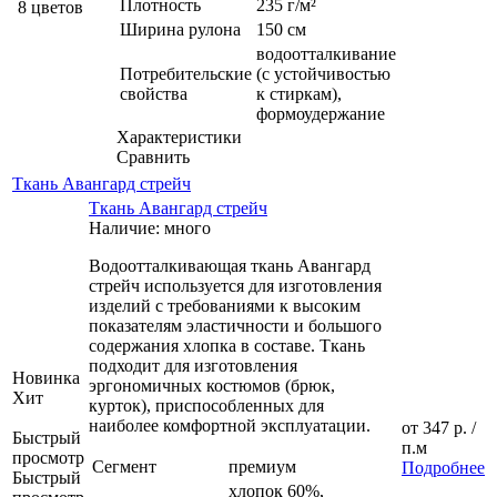
Плотность
235 г/м²
8 цветов
Ширина рулона
150 см
водоотталкивание
Потребительские
(с устойчивостью
свойства
к стиркам),
формоудержание
Характеристики
Сравнить
Ткань Авангард стрейч
Ткань Авангард стрейч
Наличие: много
Водоотталкивающая ткань Авангард
стрейч используется для изготовления
изделий с требованиями к высоким
показателям эластичности и большого
содержания хлопка в составе. Ткань
подходит для изготовления
Новинка
эргономичных костюмов (брюк,
Хит
курток), приспособленных для
наиболее комфортной эксплуатации.
от
347 р.
/
Быстрый
п.м
просмотр
Сегмент
премиум
Подробнее
Быстрый
хлопок 60%,