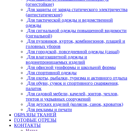
(огнестойкие)
Для защиты от заряда статического электричества
(антистатические)
Для тактической одежды и ведомственной
одежды
Для сигнальной одежды повышенной видимости
(сигнальной)
Для пуховиков, курток, комбинезонов, плащей и
головных уборов
Для городской, повседневной одежды (casual)
Для влагозащитной одежды и
водонепроницаемых изделий
Для офисной униформы и школьной формы
Для спортивной одежды
Для охоты, рыбалки, туризма и активного отдыха
Для обуви, сумок и спортивного снаряжения,
палаток
Для садовой мебели, качелей, зонтов, чехлов,
тентов и укрывных сооружений
Для детских изделий (колясок, санок, кроваток)
Для рекламы и печати
ОБРАЗЦЫ ТКАНЕЙ
ГОТОВЫЕ ОТРЕЗЫ
КОНТАКТЫ
Назад