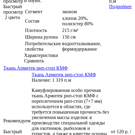
и обуви.
просмотр
п.м
Быстрый
Подробнее
Сегмент
эконом
просмотр
2 цвета
хлопок 20%,
Состав
полиэстер 80%
Плотность
215 г/м²
Ширина рулона
150 см
Потребительские
водоотталкивание,
свойства
формоудержание
Характеристики
Сравнить
Ткань Армитек рип-стоп КМФ
Ткань Армитек рип-стоп КМФ
Наличие: 1 319 п.м
Камуфлированная особо прочная
ткань Армитек рип-стоп КМФ с
переплетением рип-стоп (7×7 мм)
используется в областях, где
требуется повышенная прочность без
увеличения массы изделия: в
Рекомендуем
производстве специальной одежды
для охотников, рыболовов и
Быстрый
от
120 р.
/
туристов, а также в качестве основы