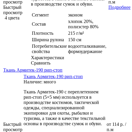
просмотр
п.м
в производстве сумок и обуви.
Быстрый
Подробнее
просмотр
Сегмент
эконом
4 цвета
хлопок 20%,
Состав
полиэстер 80%
Плотность
215 г/м²
Ширина рулона
150 см
Потребительские
водоотталкивание,
свойства
формоудержание
Характеристики
Сравнить
Ткань Армитек-190 рип-стоп
Ткань Армитек-190 рип-стоп
Наличие: много
Ткань Армитек-190 с переплетением
рип-стоп (5×5 мм) используется в
производстве костюмов, тактической
одежды, специализированной
экипировки для охоты, рыбалки и
туризма, а также в качестве текстильной
основы в производстве сумок и обуви.
Быстрый
от
114 р.
/
просмотр
п.м