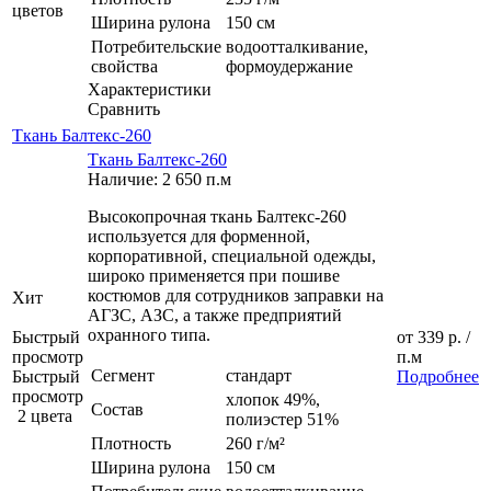
цветов
Ширина рулона
150 см
Потребительские
водоотталкивание,
свойства
формоудержание
Характеристики
Сравнить
Ткань Балтекс-260
Ткань Балтекс-260
Наличие: 2 650 п.м
Высокопрочная ткань Балтекс-260
используется для форменной,
корпоративной, специальной одежды,
широко применяется при пошиве
костюмов для сотрудников заправки на
Хит
АГЗС, АЗС, а также предприятий
охранного типа.
Быстрый
от
339 р.
/
просмотр
п.м
Сегмент
стандарт
Быстрый
Подробнее
просмотр
хлопок 49%,
Состав
2 цвета
полиэстер 51%
Плотность
260 г/м²
Ширина рулона
150 см