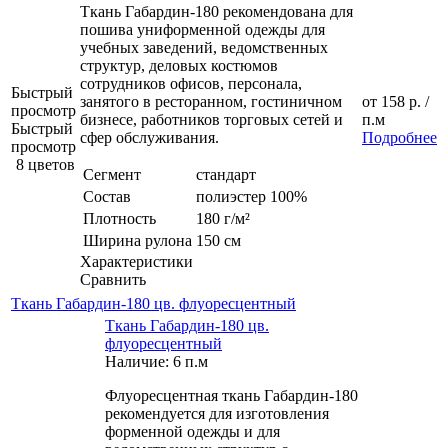
Ткань Габардин-180 рекомендована для
пошива униформенной одежды для
учебных заведений, ведомственных
структур, деловых костюмов
сотрудников офисов, персонала,
Быстрый
занятого в ресторанном, гостиничном
от
158 р.
/
просмотр
бизнесе, работников торговых сетей и
п.м
Быстрый
сфер обслуживания.
Подробнее
просмотр
8 цветов
Сегмент
стандарт
Состав
полиэстер 100%
Плотность
180 г/м²
Ширина рулона
150 см
Характеристики
Сравнить
Ткань Габардин-180 цв. флуоресцентный
Ткань Габардин-180 цв.
флуоресцентный
Наличие: 6 п.м
Флуоресцентная ткань Габардин-180
рекомендуется для изготовления
форменной одежды и для