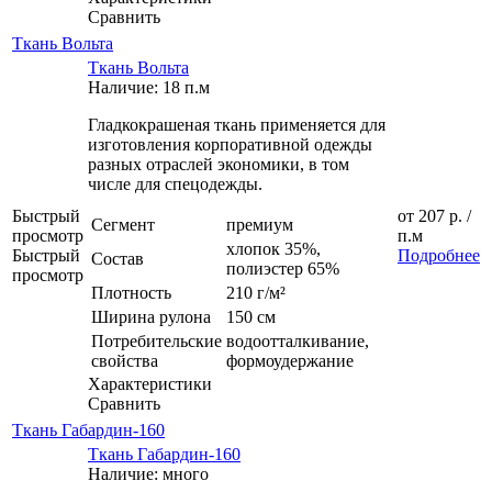
Сравнить
Ткань Вольта
Ткань Вольта
Наличие: 18 п.м
Гладкокрашеная ткань применяется для
изготовления корпоративной одежды
разных отраслей экономики, в том
числе для спецодежды.
Быстрый
от
207 р.
/
Сегмент
премиум
просмотр
п.м
хлопок 35%,
Быстрый
Подробнее
Состав
полиэстер 65%
просмотр
Плотность
210 г/м²
Ширина рулона
150 см
Потребительские
водоотталкивание,
свойства
формоудержание
Характеристики
Сравнить
Ткань Габардин-160
Ткань Габардин-160
Наличие: много