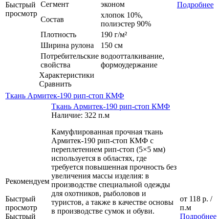
Сегмент
эконом
Быстрый
Подробнее
просмотр
хлопок 10%,
Состав
полиэстер 90%
Плотность
190 г/м²
Ширина рулона
150 см
Потребительские
водоотталкивание,
свойства
формоудержание
Характеристики
Сравнить
Ткань Армитек-190 рип-стоп КМФ
Ткань Армитек-190 рип-стоп КМФ
Наличие: 322 п.м
Камуфлированная прочная ткань
Армитек-190 рип-стоп КМФ с
переплетением рип-стоп (5×5 мм)
используется в областях, где
требуется повышенная прочность без
увеличения массы изделия: в
Рекомендуем
производстве специальной одежды
для охотников, рыболовов и
Быстрый
от
118 р.
/
туристов, а также в качестве основы
просмотр
п.м
в производстве сумок и обуви.
Быстрый
Подробнее