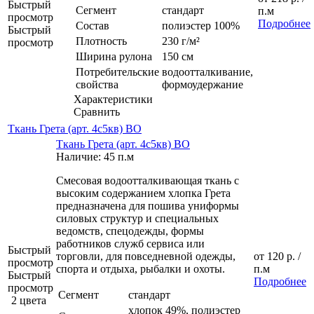
Быстрый
Сегмент
стандарт
п.м
просмотр
Подробнее
Состав
полиэстер 100%
Быстрый
Плотность
230 г/м²
просмотр
Ширина рулона
150 см
Потребительские
водоотталкивание,
свойства
формоудержание
Характеристики
Сравнить
Ткань Грета (арт. 4с5кв) ВО
Ткань Грета (арт. 4с5кв) ВО
Наличие: 45 п.м
Смесовая водоотталкивающая ткань с
высоким содержанием хлопка Грета
предназначена для пошива униформы
силовых структур и специальных
ведомств, спецодежды, формы
работников служб сервиса или
Быстрый
торговли, для повседневной одежды,
от
120 р.
/
просмотр
спорта и отдыха, рыбалки и охоты.
п.м
Быстрый
Подробнее
просмотр
Сегмент
стандарт
2 цвета
хлопок 49%, полиэстер