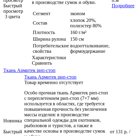
просмотр
п.м
в производстве сумок и обуви.
Быстрый
Подробнее
просмотр
Сегмент
эконом
3 цвета
хлопок 20%,
Состав
полиэстер 80%
Плотность
160 г/м²
Ширина рулона
150 см
Потребительские
водоотталкивание,
свойства
формоудержание
Характеристики
Сравнить
Ткань Армитек рип-стоп
Ткань Армитек рип-стоп
Товар временно отсутствует
Особо прочная ткань Армитек рип-стоп
с переплетением рип-стоп (7×7 мм)
используется в областях, где требуется
повышенная прочность без увеличения
массы изделия: в производстве
специальной одежды для охотников,
Новинка
рыболовов и туристов, а также в
качестве основы в производстве сумок
Быстрый
от
131 р.
/