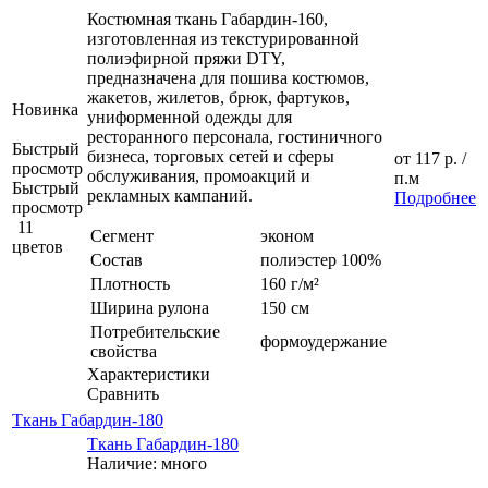
Костюмная ткань Габардин-160,
изготовленная из текстурированной
полиэфирной пряжи DTY,
предназначена для пошива костюмов,
жакетов, жилетов, брюк, фартуков,
Новинка
униформенной одежды для
ресторанного персонала, гостиничного
Быстрый
бизнеса, торговых сетей и сферы
от
117 р.
/
просмотр
обслуживания, промоакций и
п.м
Быстрый
рекламных кампаний.
Подробнее
просмотр
11
Сегмент
эконом
цветов
Состав
полиэстер 100%
Плотность
160 г/м²
Ширина рулона
150 см
Потребительские
формоудержание
свойства
Характеристики
Сравнить
Ткань Габардин-180
Ткань Габардин-180
Наличие: много