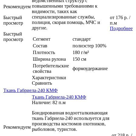
ведомственных структур с
повышенными требованиями к
Рекомендуем
видимости, таких как
специализированные службы,
Быстрый
от
176 р.
/
полиция, скорая помощь, МЧС и
просмотр
п.м
другие.
Подробнее
Быстрый
Сегмент
стандарт
просмотр
Состав
полиэстер 100%
Плотность
180 г/м²
Ширина рулона
150 см
Потребительские
формоудержание
свойства
Характеристики
Сравнить
Ткань Габриела-240 КМФ
Ткань Габриела-240 КМФ
Наличие: 82 п.м
Бондированная водоотталкивающая
ткань Габриела-240 используется для
производства костюмов охотников,
Рекомендуем
рыболовов, туристов.
от
218 р.
/