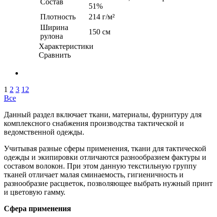
Состав
51%
Плотность
214 г/м²
Ширина
150 см
рулона
Характеристики
Сравнить
1
2
3
12
Все
Данный раздел включает ткани, материалы, фурнитуру для
комплексного снабжения производства тактической и
ведомственной одежды.
Учитывая разные сферы применения, ткани для тактической
одежды и экипировки отличаются разнообразием фактуры и
составом волокон. При этом данную текстильную группу
тканей отличает малая сминаемость, гигиеничность и
разнообразие расцветок, позволяющее выбрать нужный принт
и цветовую гамму.
Сфера применения