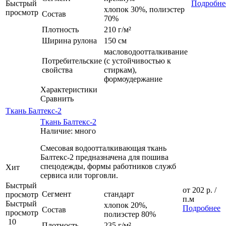
Быстрый
Подробне
хлопок 30%, полиэстер
просмотр
Состав
70%
Плотность
210 г/м²
Ширина рулона
150 см
масловодоотталкивание
Потребительские
(с устойчивостью к
свойства
стиркам),
формоудержание
Характеристики
Сравнить
Ткань Балтекс-2
Ткань Балтекс-2
Наличие: много
Смесовая водоотталкивающая ткань
Балтекс-2 предназначена для пошива
спецодежды, формы работников служб
Хит
сервиса или торговли.
Быстрый
от
202 р.
/
Сегмент
стандарт
просмотр
п.м
Быстрый
хлопок 20%,
Подробнее
Состав
просмотр
полиэстер 80%
10
Плотность
235 г/м²