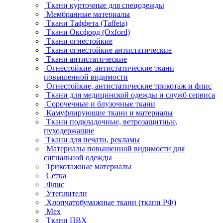
Ткани курточные для спецодежды
Мембранные материалы
Ткани Таффета (Taffeta)
Ткани Оксфорд (Oxford)
Ткани огнестойкие
Ткани огнестойкие антистатические
Ткани антистатические
Огнестойкие, антистатические ткани
повышенной видимости
Огнестойкие, антистатические трикотаж и флис
Ткани для медицинской одежды и служб сервиса
Сорочечные и блузочные ткани
Камуфлирующие ткани и материалы
Ткани подкладочные, ветрозащитные,
пуходержащие
Ткани для печати, рекламы
Материалы повышенной видимости для
сигнальной одежды
Трикотажные материалы
Сетка
Флис
Утеплители
Хлопчатобумажные ткани (ткани РФ)
Мех
Ткани ПВХ