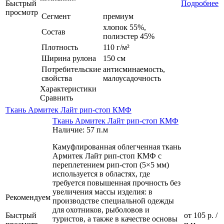
Быстрый
Подробнее
просмотр
Сегмент
премиум
хлопок 55%,
Состав
полиэстер 45%
Плотность
110 г/м²
Ширина рулона
150 см
Потребительские
антисминаемость,
свойства
малоусадочность
Характеристики
Сравнить
Ткань Армитек Лайт рип-стоп КМФ
Ткань Армитек Лайт рип-стоп КМФ
Наличие: 57 п.м
Камуфлированная облегченная ткань
Армитек Лайт рип-стоп КМФ с
переплетением рип-стоп (5×5 мм)
используется в областях, где
требуется повышенная прочность без
увеличения массы изделия: в
Рекомендуем
производстве специальной одежды
для охотников, рыболовов и
Быстрый
от
105 р.
/
туристов, а также в качестве основы