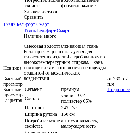
Потребительские
водоотталкивание,
свойства
формоудержание
Характеристики
Сравнить
Ткань Бел-форт Смарт
Ткань Бел-форт Смарт
Наличие: много
Смесовая водоотталкивающая ткань
Бел-форт Смарт используется для
изготовления изделий с требованиями к
высокотемпературным стиркам. Ткань
подходит для изготовления спецодежды
Новинка
с защитой от механических
воздействий.
Быстрый
от
330 р.
/
просмотр
п.м
Сегмент
премиум
Быстрый
Подробнее
просмотр
хлопок 35%,
Состав
7 цветов
полиэстер 65%
Плотность
245 г/м²
Ширина рулона
150 см
Потребительские
антисминаемость,
свойства
малоусадочность
Характеристики