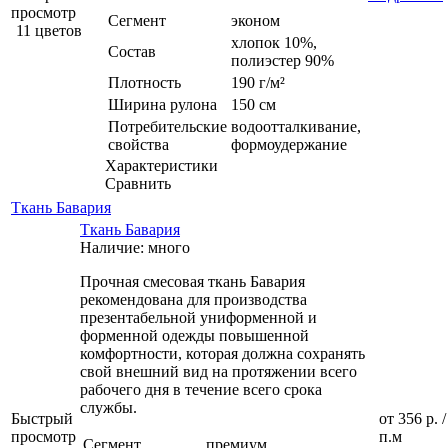
просмотр
Сегмент
эконом
11 цветов
хлопок 10%,
Состав
полиэстер 90%
Плотность
190 г/м²
Ширина рулона
150 см
Потребительские
водоотталкивание,
свойства
формоудержание
Характеристики
Сравнить
Ткань Бавария
Ткань Бавария
Наличие: много
Прочная смесовая ткань Бавария
рекомендована для производства
презентабельной униформенной и
форменной одежды повышенной
комфортности, которая должна сохранять
свой внешний вид на протяжении всего
рабочего дня в течение всего срока
службы.
Быстрый
от
356 р.
/
просмотр
п.м
Сегмент
премиум