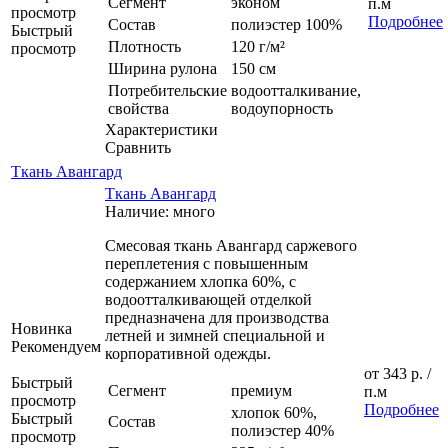
Сегмент
эконом
п.м
просмотр
Подробнее
Состав
полиэстер 100%
Быстрый
Плотность
120 г/м²
просмотр
Ширина рулона
150 см
Потребительские
водоотталкивание,
свойства
водоупорность
Характеристики
Сравнить
Ткань Авангард
Ткань Авангард
Наличие: много
Смесовая ткань Авангард саржевого
переплетения с повышенным
содержанием хлопка 60%, с
водоотталкивающей отделкой
предназначена для производства
Новинка
летней и зимней специальной и
Рекомендуем
корпоративной одежды.
от
343 р.
/
Быстрый
Сегмент
премиум
п.м
просмотр
Подробнее
хлопок 60%,
Быстрый
Состав
полиэстер 40%
просмотр