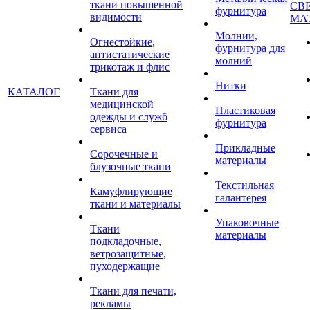
ткани повышенной
СВ
фурнитура
видимости
МА
Молнии,
Огнестойкие,
фурнитура для
антистатические
молний
трикотаж и флис
Нитки
КАТАЛОГ
Ткани для
медицинской
Пластиковая
одежды и служб
фурнитура
сервиса
Прикладные
Сорочечные и
материалы
блузочные ткани
Текстильная
Камуфлирующие
галантерея
ткани и материалы
Упаковочные
Ткани
материалы
подкладочные,
ветрозащитные,
пуходержащие
Ткани для печати,
рекламы