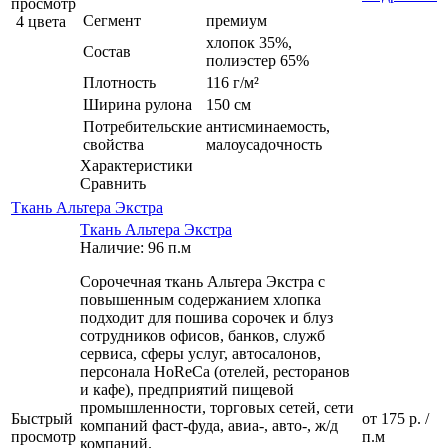
просмотр
Сегмент
премиум
4 цвета
хлопок 35%,
Состав
полиэстер 65%
Плотность
116 г/м²
Ширина рулона
150 см
Потребительские
антисминаемость,
свойства
малоусадочность
Характеристики
Сравнить
Ткань Альтера Экстра
Ткань Альтера Экстра
Наличие: 96 п.м
Сорочечная ткань Альтера Экстра с
повышенным содержанием хлопка
подходит для пошива сорочек и блуз
сотрудников офисов, банков, служб
сервиса, сферы услуг, автосалонов,
персонала HoReCa (отелей, ресторанов
и кафе), предприятий пищевой
промышленности, торговых сетей, сети
Быстрый
от
175 р.
/
компаний фаст-фуда, авиа-, авто-, ж/д
просмотр
п.м
компаний.