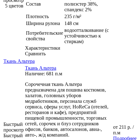
просмотр
Состав
полиэстер 38%,
5 цветов
спандекс 2%
Плотность
235 г/м²
Ширина рулона
148 см
водоотталкивание (с
Потребительские
устойчивостью к
свойства
стиркам)
Характеристики
Сравнить
Ткань Альтера
Ткань Альтера
Наличие: 681 п.м
Сорочечная ткань Альтера
предназначена для пошива костюмов,
халатов, головных уборов
медработников, персонала служб
сервиса, сферы услуг, HoReCa (отелей,
ресторанов и кафе), предприятий
пищевой промышленности, торговых
сетей, сорочек и блуз сотрудников
Быстрый
от
211 р.
/
офисов, банков, автосалонов, авиа-,
просмотр
п.м
авто-, ж/д компаний.
Быстрый
Подробнее