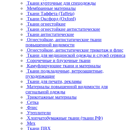
Ткани курточные для спецодежды
Мембранные материалы
Ткани Таффета (Taffeta)
Ткани Оксфорд (Oxford)
Ткани огнестойкие
Ткани огнестойкие антистатические
Ткани антистатические
Огнестойкие, антистатические ткани
повышенной видимости
Огнестойкие, антистатические трикотаж и флис
Ткани для медицинской одежды и служб сервиса
Сорочечные и блузочные ткани
Камуфлирующие ткани и материалы
Ткани подкладочные, ветрозащитные,
пуходержащие
Ткани для печати, рекламы
Материалы повышенной видимости для
сигнальной одежды
Трикотажные материалы
Сетка
Флис
Утеплители
Хлопчатобумажные ткани (ткани РФ)
Мех
Ткани ПВХ