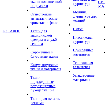
ткани повышенной
СВ
фурнитура
видимости
МА
Молнии,
Огнестойкие,
фурнитура для
антистатические
молний
трикотаж и флис
Нитки
КАТАЛОГ
Ткани для
медицинской
Пластиковая
одежды и служб
фурнитура
сервиса
Прикладные
Сорочечные и
материалы
блузочные ткани
Текстильная
Камуфлирующие
галантерея
ткани и материалы
Упаковочные
Ткани
материалы
подкладочные,
ветрозащитные,
пуходержащие
Ткани для печати,
рекламы