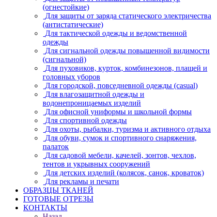
(огнестойкие)
Для защиты от заряда статического электричества
(антистатические)
Для тактической одежды и ведомственной
одежды
Для сигнальной одежды повышенной видимости
(сигнальной)
Для пуховиков, курток, комбинезонов, плащей и
головных уборов
Для городской, повседневной одежды (casual)
Для влагозащитной одежды и
водонепроницаемых изделий
Для офисной униформы и школьной формы
Для спортивной одежды
Для охоты, рыбалки, туризма и активного отдыха
Для обуви, сумок и спортивного снаряжения,
палаток
Для садовой мебели, качелей, зонтов, чехлов,
тентов и укрывных сооружений
Для детских изделий (колясок, санок, кроваток)
Для рекламы и печати
ОБРАЗЦЫ ТКАНЕЙ
ГОТОВЫЕ ОТРЕЗЫ
КОНТАКТЫ
Назад