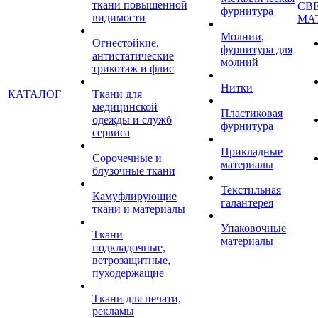
ткани повышенной
СВ
фурнитура
видимости
МА
Молнии,
Огнестойкие,
фурнитура для
антистатические
молний
трикотаж и флис
Нитки
КАТАЛОГ
Ткани для
медицинской
Пластиковая
одежды и служб
фурнитура
сервиса
Прикладные
Сорочечные и
материалы
блузочные ткани
Текстильная
Камуфлирующие
галантерея
ткани и материалы
Упаковочные
Ткани
материалы
подкладочные,
ветрозащитные,
пуходержащие
Ткани для печати,
рекламы