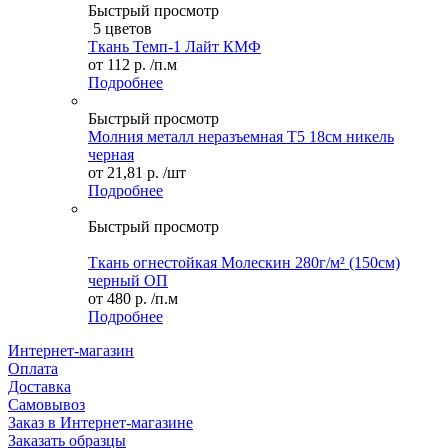
Быстрый просмотр
5 цветов
Ткань Темп-1 Лайт КМФ
от
112 р.
/п.м
Подробнее
Быстрый просмотр
Молния металл неразъемная Т5 18см никель
черная
от
21,81 р.
/шт
Подробнее
Быстрый просмотр
Ткань огнестойкая Молескин 280г/м² (150см)
черный ОП
от
480 р.
/п.м
Подробнее
Интернет-магазин
Оплата
Доставка
Самовывоз
Заказ в Интернет-магазине
Заказать образцы