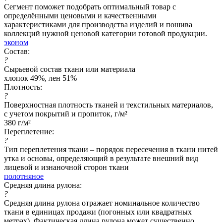
Сегмент поможет подобрать оптимальный товар с
определёнными ценовыми и качественными
характеристиками для производства изделий и пошива
коллекций нужной ценовой категории готовой продукции.
эконом
Состав:
?
Сырьевой состав ткани или материала
хлопок 49%, лен 51%
Плотность:
?
Поверхностная плотность тканей и текстильных материалов,
с учетом покрытий и пропиток, г/м²
380 г/м²
Переплетение:
?
Тип переплетения ткани – порядок пересечения в ткани нитей
утка и основы, определяющий в результате внешний вид
лицевой и изнаночной сторон ткани
полотняное
Средняя длина рулона:
?
Средняя длина рулона отражает номинальное количество
ткани в единицах продажи (погонных или квадратных
метрах). Фактическая длина рулона может существенно