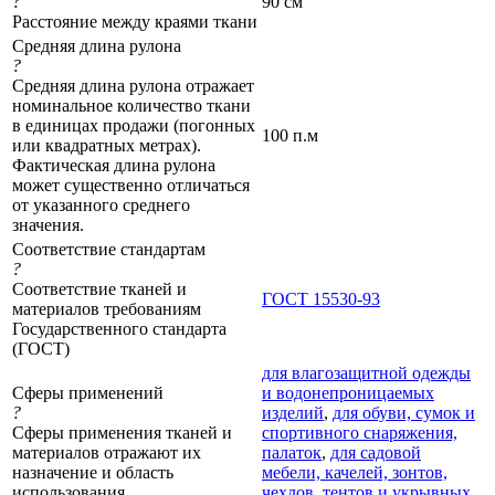
?
90 см
Расстояние между краями ткани
Средняя длина рулона
?
Средняя длина рулона отражает
номинальное количество ткани
в единицах продажи (погонных
100 п.м
или квадратных метрах).
Фактическая длина рулона
может существенно отличаться
от указанного среднего
значения.
Соответствие стандартам
?
Соответствие тканей и
ГОСТ 15530-93
материалов требованиям
Государственного стандарта
(ГОСТ)
для влагозащитной одежды
Сферы применений
и водонепроницаемых
?
изделий
,
для обуви, сумок и
Сферы применения тканей и
спортивного снаряжения,
материалов отражают их
палаток
,
для садовой
назначение и область
мебели, качелей, зонтов,
использования
чехлов, тентов и укрывных