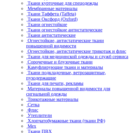
Ткани курточные для спецодежды
Мембранные материалы
Ткани Таффета (Taffeta)
Ткани Оксфорд (Oxford)
Ткани огнестойкие
Ткани огнестойкие антистатические
Ткани антистатические
Огнестойкие, антистатические ткани
повышенной видимости
Огнестойкие, антистатические трикотаж и флис
Ткани для медицинской одежды и служб сервиса
Сорочечные и блузочные ткани
Камуфлирующие ткани и материалы
Ткани подкладочные, ветрозащитные,
пуходержащие
Ткани для печати, рекламы
Материалы повышенной видимости для
сигнальной одежды
Трикотажные материалы
Сетка
Флис
Утеплители
Хлопчатобумажные ткани (ткани РФ)
Мех
Ткани ПВХ