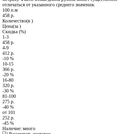
отличаться от указанного среднего значения.
100 п.м
458
р.
Количество
(в )
Цена
(за )
Скидка
(%)
1-3
458
р.
4-9
412
р.
-10
%
10-15
366
р.
-20
%
16-80
320
р.
-30
%
81-100
275
р.
-40
%
от 101
252
р.
-45
%
Наличие: много
Рассчитать доставку