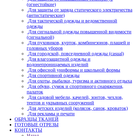
(огнестойкие)
Для защиты от заряда статического электричества
(антистатические)
Для тактической одежды и ведомственной
одежды
Для сигнальной одежды повышенной видимости
(сигнальной)
Для пуховиков, курток, комбинезонов, плащей и
головных уборов
Для городской, повседневной одежды (casual)
Для влагозащитной одежды и
водонепроницаемых изделий
Для офисной униформы и школьной формы
Для спортивной одежды
Для охоты, рыбалки, туризма и активного отдыха
Для обуви, сумок и спортивного снаряжения,
палаток
Для садовой мебели, качелей, зонтов, чехлов,
тентов и укрывных сооружений
Для детских изделий (колясок, санок, кроваток)
Для рекламы и печати
ОБРАЗЦЫ ТКАНЕЙ
ГОТОВЫЕ ОТРЕЗЫ
КОНТАКТЫ
Назад