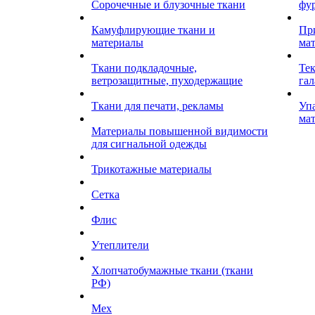
Сорочечные и блузочные ткани
фу
Камуфлирующие ткани и
Пр
материалы
ма
Ткани подкладочные,
Те
ветрозащитные, пуходержащие
гал
Ткани для печати, рекламы
Уп
ма
Материалы повышенной видимости
для сигнальной одежды
Трикотажные материалы
Сетка
Флис
Утеплители
Хлопчатобумажные ткани (ткани
РФ)
Мех