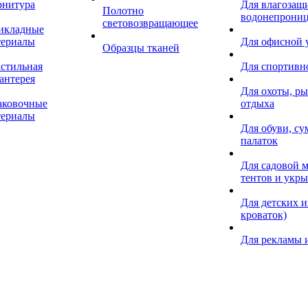
рнитура
Для влагозащ
Полотно
водонепрониц
световозвращающее
икладные
териалы
Для офисной
Образцы тканей
кстильная
Для спортивн
антерея
Для охоты, ры
аковочные
отдыха
териалы
Для обуви, су
палаток
Для садовой м
тентов и укр
Для детских и
кроваток)
Для рекламы 