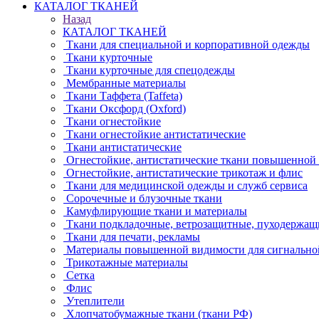
КАТАЛОГ ТКАНЕЙ
Назад
КАТАЛОГ ТКАНЕЙ
Ткани для специальной и корпоративной одежды
Ткани курточные
Ткани курточные для спецодежды
Мембранные материалы
Ткани Таффета (Taffeta)
Ткани Оксфорд (Oxford)
Ткани огнестойкие
Ткани огнестойкие антистатические
Ткани антистатические
Огнестойкие, антистатические ткани повышенной
Огнестойкие, антистатические трикотаж и флис
Ткани для медицинской одежды и служб сервиса
Сорочечные и блузочные ткани
Камуфлирующие ткани и материалы
Ткани подкладочные, ветрозащитные, пуходержащ
Ткани для печати, рекламы
Материалы повышенной видимости для сигнально
Трикотажные материалы
Сетка
Флис
Утеплители
Хлопчатобумажные ткани (ткани РФ)