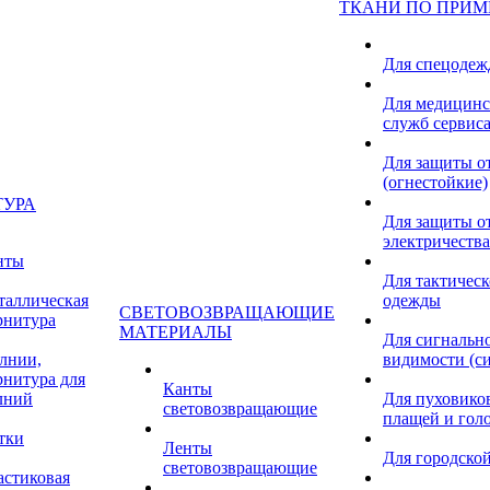
ТКАНИ ПО ПРИ
Для спецоде
Для медицинс
служб сервис
Для защиты о
(огнестойкие)
ТУРА
Для защиты от
электричества
нты
Для тактичес
таллическая
одежды
СВЕТОВОЗВРАЩАЮЩИЕ
рнитура
МАТЕРИАЛЫ
Для сигнальн
лнии,
видимости (с
рнитура для
Канты
лний
Для пуховиков
световозвращающие
плащей и гол
тки
Ленты
Для городской
световозвращающие
астиковая