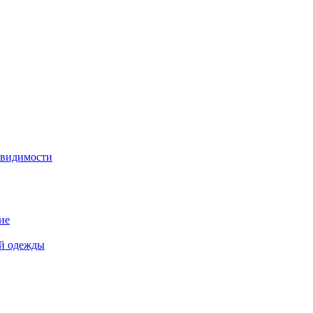
 видимости
ие
й одежды