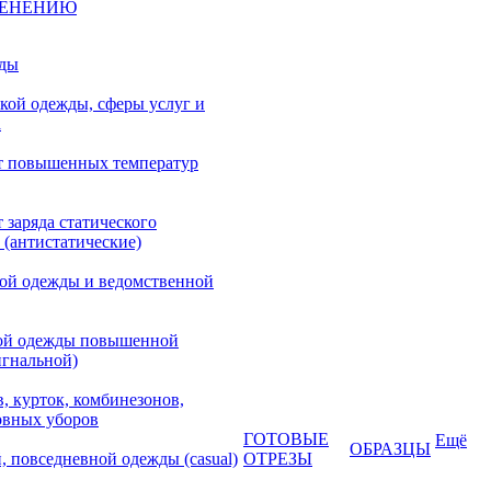
МЕНЕНИЮ
жды
кой одежды, сферы услуг и
а
т повышенных температур
 заряда статического
 (антистатические)
кой одежды и ведомственной
ой одежды повышенной
игнальной)
, курток, комбинезонов,
овных уборов
ГОТОВЫЕ
Ещё
ОБРАЗЦЫ
, повседневной одежды (casual)
ОТРЕЗЫ