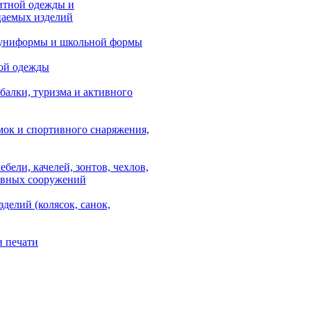
итной одежды и
аемых изделий
 униформы и школьной формы
ой одежды
балки, туризма и активного
мок и спортивного снаряжения,
ебели, качелей, зонтов, чехлов,
ывных сооружений
зделий (колясок, санок,
и печати