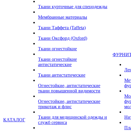
Ткани курточные для спецодежды
Мембранные материалы
Ткани Таффета (Taffeta)
Ткани Оксфорд (Oxford)
Ткани огнестойкие
ФУРНИ
Ткани огнестойкие
антистатические
Ле
Ткани антистатические
Ме
Огнестойкие, антистатические
фу
ткани повышенной видимости
Мо
Огнестойкие, антистатические
фу
трикотаж и флис
мо
Ткани для медицинской одежды и
Ни
КАТАЛОГ
служб сервиса
Пл